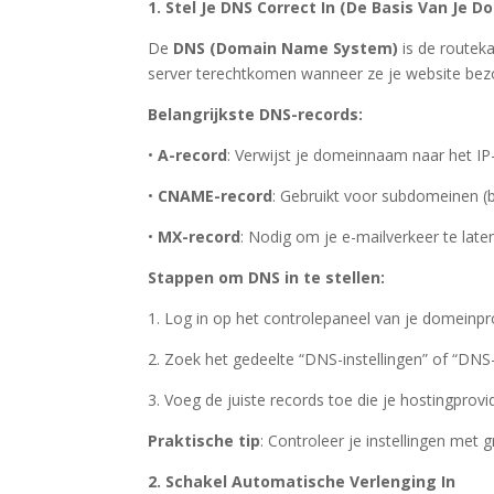
1. Stel Je DNS Correct In (De Basis Van Je D
De
DNS (Domain Name System)
is de routek
server terechtkomen wanneer ze je website bez
Belangrijkste DNS-records:
•
A-record
: Verwijst je domeinnaam naar het IP
•
CNAME-record
: Gebruikt voor subdomeinen (
•
MX-record
: Nodig om je e-mailverkeer te late
Stappen om DNS in te stellen:
1. Log in op het controlepaneel van je domeinpr
2. Zoek het gedeelte “DNS-instellingen” of “DNS
3. Voeg de juiste records toe die je hostingprovi
Praktische tip
: Controleer je instellingen met g
2. Schakel Automatische Verlenging In