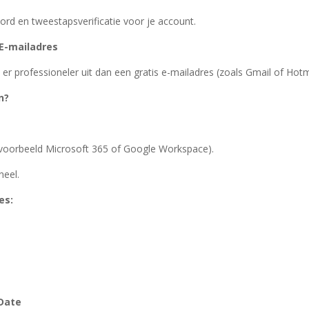
rd en tweestapsverificatie voor je account.
 E-mailadres
 er professioneler uit dan een gratis e-mailadres (zoals Gmail of Hotm
n?
ijvoorbeeld Microsoft 365 of Google Workspace).
neel.
es:
Date