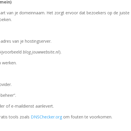
omein)
aart van je domeinnaam. Het zorgt ervoor dat bezoekers op de juiste
oeken.
-adres van je hostingserver.
bijvoorbeeld
blog.jouwwebsite.nl
).
n werken.
ovider.
-beheer”.
der of e-maildienst aanlevert.
ratis tools zoals
DNSChecker.org
om fouten te voorkomen.