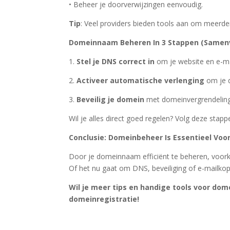
• Beheer je doorverwijzingen eenvoudig.
Tip
: Veel providers bieden tools aan om meerd
Domeinnaam Beheren In 3 Stappen (Samen
1.
Stel je DNS correct in
om je website en e-ma
2.
Activeer automatische verlenging
om je d
3.
Beveilig je domein
met domeinvergrendeling
Wil je alles direct goed regelen? Volg deze stap
Conclusie: Domeinbeheer Is Essentieel Voo
Door je domeinnaam efficiënt te beheren, voor
Of het nu gaat om DNS, beveiliging of e-mailkop
Wil je meer tips en handige tools voor dom
domeinregistratie!