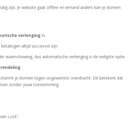
lig zijn. Je website gaat offline en iemand anders kan je domein
atische verlenging
in.
etalingen altijd succesvol zijn.
waarschuwing, dus automatische verlenging is de veiligste optie.
grendeling
hermt je domein tegen ongewenste overdracht. Dit betekent dat
aatsen zonder jouw toestemming.
ain Lock”.