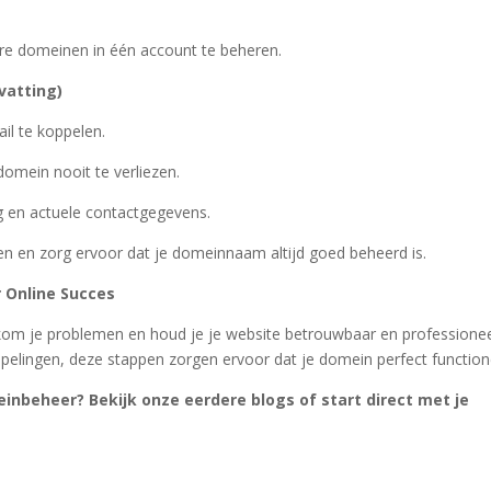
ere domeinen in één account te beheren.
vatting)
il te koppelen.
omein nooit te verliezen.
 en actuele contactgegevens.
pen en zorg ervoor dat je domeinnaam altijd goed beheerd is.
r Online Succes
kom je problemen en houd je je website betrouwbaar en professionee
pelingen, deze stappen zorgen ervoor dat je domein perfect function
einbeheer? Bekijk onze eerdere blogs of start direct met je